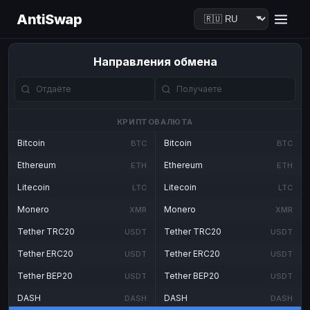
AntiSwap
Направления обмена
КРИПТОВАЛЮТА
Bitcoin
Bitcoin
BTC
BTC
Ethereum
Ethereum
ETH
ETH
Litecoin
Litecoin
LTC
LTC
Monero
Monero
XMR
XMR
Tether TRC20
Tether TRC20
USDT
USDT
Tether ERC20
Tether ERC20
USDT
USDT
Tether BEP20
Tether BEP20
USDT
USDT
DASH
DASH
DASH
DASH