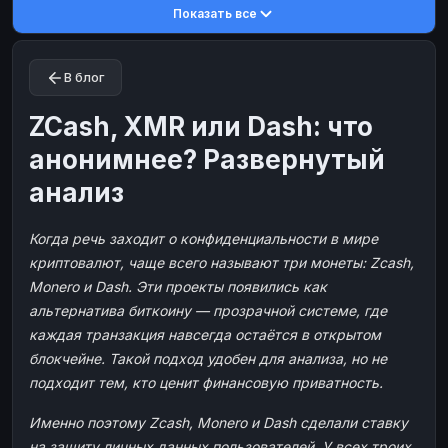
Показать все
Toncoin
Toncoin
TON
TON
Dogecoin
Dogecoin
DOGE
DOGE
В блог
TRX
TRX
TRON
TRON
Bitcoin Cash
Bitcoin Cash
BCH
BCH
ZCash, XMR или Dash: что
BinanceCoin
BinanceCoin
BEP20
BEP20
анонимнее? Развернутый
Ether Classic
Ether Classic
ETC
ETC
анализ
Solana
Solana
SOL
SOL
Когда речь заходит о конфиденциальности в мире
Ripple
Ripple
XRP
XRP
криптовалют, чаще всего называют три монеты: Zcash,
ЭЛЕКТРОННЫЕ ДЕНЬГИ
Monero и Dash. Эти проекты появились как
Paxum
Paxum
USD
USD
альтернатива биткоину — прозрачной системе, где
каждая транзакция навсегда остаётся в открытом
Perfect Money
Perfect Money
USD
USD
блокчейне. Такой подход удобен для анализа, но не
Payoneer
Payoneer
USD
USD
подходит тем, кто ценит финансовую приватность.
PayPal
PayPal
USD
USD
Именно поэтому Zcash, Monero и Dash сделали ставку
Payeer
Payeer
USD
USD
на защиту личных данных пользователей. У всех троих