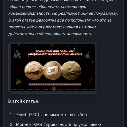
ЮMoney
ЮMoney
RUB
RUB
общая цель — обеспечить повышенную
конфиденциальность. Но реализуют они её по-разному.
БАЛАНСЫ КРИПТОБИРЖ
В этой статье разложим всё по полочкам: что это за
Binance
Binance
RUB
RUB
проекты, как они работают и какая из монет
действительно обеспечивает анонимность.
ИНТЕРНЕТ БАНКИНГ
СБЕР
СБЕР
RUB
RUB
Альфа-Банк
Альфа-Банк
RUB
RUB
Райффайзен
Райффайзен
RUB
RUB
ВТБ
ВТБ
RUB
RUB
Т-Банк
Т-Банк
RUB
RUB
ДЕНЕЖНЫЕ ПЕРЕВОДЫ
ЗК
ЗК
USD
USD
В этой статье:
WU
WU
USD
USD
Zcash (ZEC): анонимность на выбор
НАЛИЧНЫЕ ДЕНЬГИ
Monero (XMR): приватность по умолчанию
Наличные
Наличные
RUB
RUB