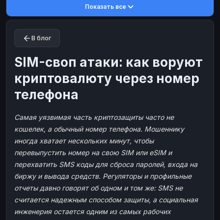
Показать все
Toncoin
Toncoin
TON
TON
Dogecoin
Dogecoin
DOGE
DOGE
В блог
TRX
TRX
TRON
TRON
Bitcoin Cash
Bitcoin Cash
BCH
BCH
SIM-своп атаки: как воруют
BinanceCoin
BinanceCoin
BEP20
BEP20
криптовалюту через номер
Ether Classic
Ether Classic
ETC
ETC
телефона
Solana
Solana
SOL
SOL
Самая уязвимая часть криптозащиты часто не
Ripple
Ripple
XRP
XRP
кошелек, а обычный номер телефона. Мошеннику
ЭЛЕКТРОННЫЕ ДЕНЬГИ
иногда хватает нескольких минут, чтобы
Paxum
Paxum
USD
USD
перевыпустить номер на свою SIM или eSIM и
перехватить SMS коды для сброса паролей, входа на
Perfect Money
Perfect Money
USD
USD
биржу и вывода средств. Регуляторы и профильные
Payoneer
Payoneer
USD
USD
отчеты давно говорят об одном и том же: SMS не
PayPal
PayPal
USD
USD
считается надежным способом защиты, а социальная
инженерия остается одним из самых рабочих
Payeer
Payeer
USD
USD