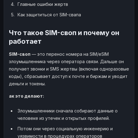
Главные ошибки жертв
Наличные
Наличные
USD
USD
Как защититься от SIM-свапа
Наличные
Наличные
KZT
KZT
Что такое SIM-своп и почему он
работает
SIM-своп
— это перенос номера на SIM/eSIM
злоумышленника через оператора связи. Дальше он
получает звонки и SMS жертвы (включая одноразовые
коды), сбрасывает доступ к почте и биржам и уводит
деньги и токены.
ак это делают:
Злоумышленники сначала собирают данные о
человеке из утечек и открытых профилей.
Потом они через социальную инженерию и
уязвимости в процедурах операторов