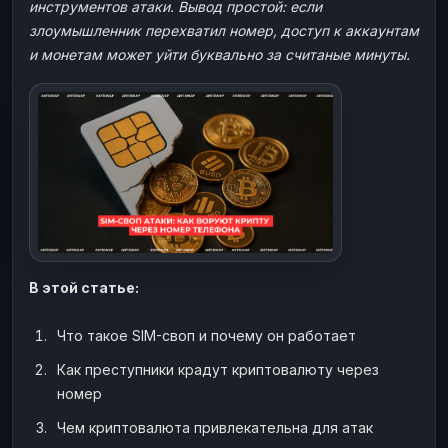
инструментов атаки. Вывод простой: если
ЮMoney
ЮMoney
RUB
RUB
злоумышленник перехватил номер, доступ к аккаунтам
БАЛАНСЫ КРИПТОБИРЖ
и монетам может уйти буквально за считаные минуты.
Binance
Binance
RUB
RUB
ИНТЕРНЕТ БАНКИНГ
СБЕР
СБЕР
RUB
RUB
Альфа-Банк
Альфа-Банк
RUB
RUB
Райффайзен
Райффайзен
RUB
RUB
ВТБ
ВТБ
RUB
RUB
Т-Банк
Т-Банк
RUB
RUB
В этой статье:
ДЕНЕЖНЫЕ ПЕРЕВОДЫ
Что такое SIM-своп и почему он работает
ЗК
ЗК
USD
USD
Как преступники крадут криптовалюту через
WU
WU
USD
USD
номер
НАЛИЧНЫЕ ДЕНЬГИ
Чем криптовалюта привлекательна для атак
Наличные
Наличные
RUB
RUB