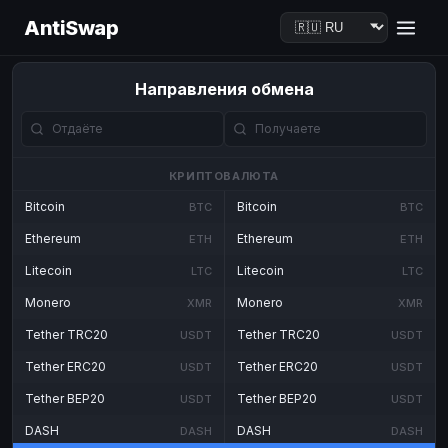
AntiSwap
Направления обмена
КРИПТОВАЛЮТА
Bitcoin
Bitcoin
BTC
BTC
Ethereum
Ethereum
ETH
ETH
Litecoin
Litecoin
LTC
LTC
Monero
Monero
XMR
XMR
Tether TRC20
Tether TRC20
USDT
USDT
Tether ERC20
Tether ERC20
USDT
USDT
Tether BEP20
Tether BEP20
USDT
USDT
DASH
DASH
DASH
DASH