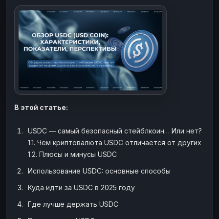
ЮMoney
ЮMoney
RUB
RUB
БАЛАНСЫ КРИПТОБИРЖ
Binance
Binance
RUB
RUB
ИНТЕРНЕТ БАНКИНГ
СБЕР
СБЕР
RUB
RUB
Альфа-Банк
Альфа-Банк
RUB
RUB
Райффайзен
Райффайзен
RUB
RUB
В этой статье:
ВТБ
ВТБ
RUB
RUB
USDC — самый безопасный стейблкоин… Или нет?
Т-Банк
Т-Банк
RUB
RUB
1.1. Чем криптовалюта USDC отличается от других
ДЕНЕЖНЫЕ ПЕРЕВОДЫ
1.2. Плюсы и минусы USDC
ЗК
ЗК
USD
USD
Использование USDC: основные способы
WU
WU
USD
USD
Куда идти за USDC в 2025 году
НАЛИЧНЫЕ ДЕНЬГИ
Где лучше держать USDC
Наличные
Наличные
RUB
RUB