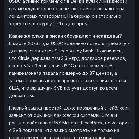
USDC активно применяют в DeFi: в пулах ликвидности,
при международных расчетах, в качестве залога на
лендинговых платформах. На биржах он стабильно
торгуется по курсу 1 к 1 с долларом.
Какие же слухи и риски обсуждают инсайдеры?
В марте 2023 года USDC временно потерял привязку к
доллару из-за краха Silicon Valley Bank. Выяснилось,
что Circle держала там 3,3 млрд долларов резервов,
около 8% обеспечения USDC на тот момент. На
панике монета падала примерно до 87 центов, а
затем вернулась к доллару после заявления властей
США, что вкладчики SVB получат доступ ко всем
депозитам.
Главный вывод простой: даже прозрачный стейблкоин
зависит от обычной банковской системы. Circle и
раньше работала с BNY Mellon и BlackRock, но история
с SVB показала, что важно смотреть не только на
размер резервов, но и на то, где они хранятся.