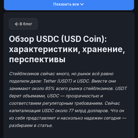
Показать все
Toncoin
Toncoin
TON
TON
Dogecoin
Dogecoin
DOGE
DOGE
В блог
TRX
TRX
TRON
TRON
Bitcoin Cash
Bitcoin Cash
BCH
BCH
Обзор USDC (USD Coin):
BinanceCoin
BinanceCoin
BEP20
BEP20
характеристики, хранение,
Ether Classic
Ether Classic
ETC
ETC
перспективы
Solana
Solana
SOL
SOL
Стейблкоинов сейчас много, но рынок всё равно
Ripple
Ripple
XRP
XRP
поделили двое: Tether (USDT) и USDC. Вместе они
ЭЛЕКТРОННЫЕ ДЕНЬГИ
занимают около 85% всего рынка стейблкоинов. USDT
Paxum
Paxum
USD
USD
берет объемами, USDC — прозрачностью и
соответствием регуляторным требованиям. Сейчас
Perfect Money
Perfect Money
USD
USD
капитализация USDC около 77 млрд долларов. Что он
Payoneer
Payoneer
USD
USD
из себя представляет и насколько надежен сегодня —
PayPal
PayPal
USD
USD
разбираем в статье.
Payeer
Payeer
USD
USD