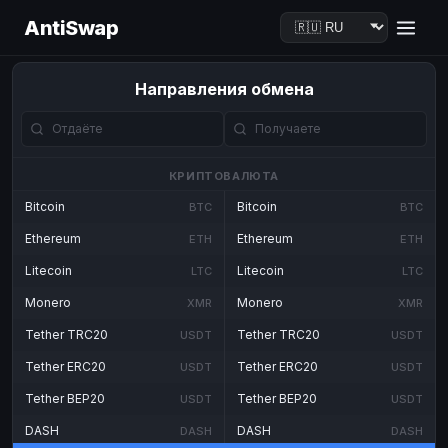
AntiSwap
Направления обмена
КРИПТОВАЛЮТА
Bitcoin
Bitcoin
BTC
BTC
Ethereum
Ethereum
ETH
ETH
Litecoin
Litecoin
LTC
LTC
Monero
Monero
XMR
XMR
Tether TRC20
Tether TRC20
USDT
USDT
Tether ERC20
Tether ERC20
USDT
USDT
Tether BEP20
Tether BEP20
USDT
USDT
DASH
DASH
DASH
DASH