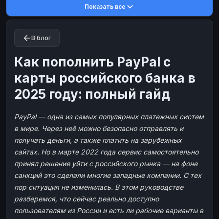
Показать все
Toncoin
Toncoin
TON
TON
Dogecoin
Dogecoin
DOGE
DOGE
В блог
TRX
TRX
TRON
TRON
Bitcoin Cash
Bitcoin Cash
BCH
BCH
Как пополнить PayPal с
BinanceCoin
BinanceCoin
BEP20
BEP20
карты российского банка в
Ether Classic
Ether Classic
ETC
ETC
2025 году: полный гайд
Solana
Solana
SOL
SOL
PayPal — одна из самых популярных платежных систем
Ripple
Ripple
XRP
XRP
в мире. Через неё можно безопасно отправлять и
ЭЛЕКТРОННЫЕ ДЕНЬГИ
получать деньги, а также платить на зарубежных
Paxum
Paxum
USD
USD
сайтах. Но в марте 2022 года сервис самостоятельно
принял решение уйти с российского рынка — на фоне
Perfect Money
Perfect Money
USD
USD
санкций это сделали многие западные компании. С тех
Payoneer
Payoneer
USD
USD
пор ситуация не изменилась. В этом руководстве
PayPal
PayPal
USD
USD
разберемся, что сейчас реально доступно
пользователям из России и есть ли рабочие варианты в
Payeer
Payeer
USD
USD