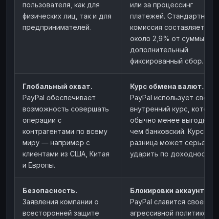
пользователя, как для
или за процессинг
физических лиц, так и для
платежей. Стандартная
предпринимателей.
комиссия составляет
около 2,9% от суммы +
дополнительный
фиксированный сбор.
Глобальный охват.
Курс обмена валют.
PayPal обеспечивает
PayPal использует свой
возможность совершать
внутренний курс, которы
операции с
обычно менее выгодный,
контрагентами по всему
чем банковский. Курсова
миру — например с
разница может серьезно
клиентами из США, Китая
ударить по доходности.
и Европы.
Безопасность.
Блокировки аккаунтов.
Заявления компании о
PayPal славится своей
всесторонней защите
агрессивной политикой