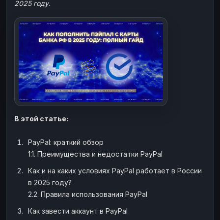
2025 году.
ЮMoney
ЮMoney
RUB
RUB
БАЛАНСЫ КРИПТОБИРЖ
Binance
Binance
RUB
RUB
ИНТЕРНЕТ БАНКИНГ
СБЕР
СБЕР
RUB
RUB
Альфа-Банк
Альфа-Банк
RUB
RUB
Райффайзен
Райффайзен
RUB
RUB
В этой статье:
ВТБ
ВТБ
RUB
RUB
Т-Банк
Т-Банк
RUB
RUB
PayPal: краткий обзор
ДЕНЕЖНЫЕ ПЕРЕВОДЫ
1.1. Преимущества и недостатки PayPal
ЗК
ЗК
USD
USD
Как и на каких условиях PayPal работает в России
в 2025 году?
WU
WU
USD
USD
2.2. Правила использования PayPal
НАЛИЧНЫЕ ДЕНЬГИ
Как завести аккаунт в PayPal
Наличные
Наличные
RUB
RUB