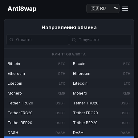
AntiSwap
Направления обмена
КРИПТОВАЛЮТА
Bitcoin
Bitcoin
BTC
BTC
Ethereum
Ethereum
ETH
ETH
Litecoin
Litecoin
LTC
LTC
Monero
Monero
XMR
XMR
Tether TRC20
Tether TRC20
USDT
USDT
Tether ERC20
Tether ERC20
USDT
USDT
Tether BEP20
Tether BEP20
USDT
USDT
DASH
DASH
DASH
DASH