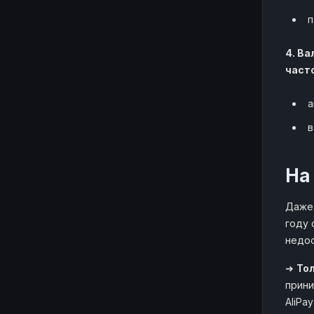
п
4. В
част
а
в
На
Даже 
году 
недо
➜
То
прини
AliPa