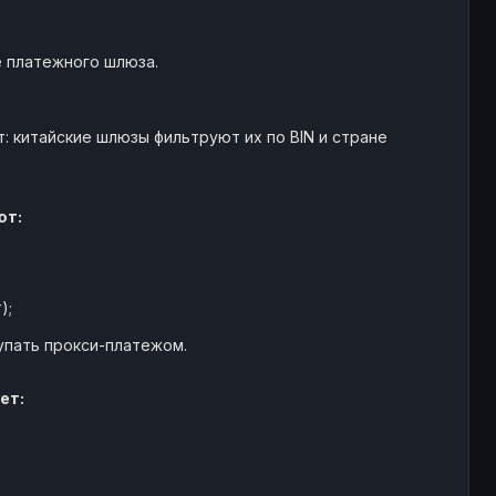
е платежного шлюза.
: китайские шлюзы фильтруют их по BIN и стране
ют:
);
упать прокси-платежом.
ет: