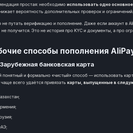
мендация простая: необходимо
использовать одно основное 
нижает вероятность дополнительных проверок и ограничений
 не путать верификацию и пополнение. Даже если аккаунт в A
 не получится. Это не история про KYC и документы, а про о
бочие способы пополнения AliPay
 Зарубежная банковская карта
 понятный и формально «чистый» способ — использовать карт
y чаще всего удаётся привязать
карты, выпущенные в следу
азахстан;
рмения;
рузия;
АЭ;