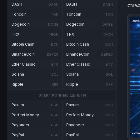
DASH
DASH
DASH
DASH
станд
Toncoin
Toncoin
TON
TON
Dogecoin
Dogecoin
DOGE
DOGE
TRX
TRX
TRON
TRON
Bitcoin Cash
Bitcoin Cash
BCH
BCH
BinanceCoin
BinanceCoin
BEP20
BEP20
Ether Classic
Ether Classic
ETC
ETC
Solana
Solana
SOL
SOL
Ripple
Ripple
XRP
XRP
ЭЛЕКТРОННЫЕ ДЕНЬГИ
Paxum
Paxum
USD
USD
Perfect Money
Perfect Money
USD
USD
Payoneer
Payoneer
USD
USD
PayPal
PayPal
USD
USD