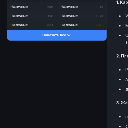
1. К
Наличные
Наличные
RUB
RUB
V
Наличные
Наличные
USD
USD
Наличные
Наличные
М
KZT
KZT
U
Показать все
э
2. П
P
A
д
3. Жё
п
с