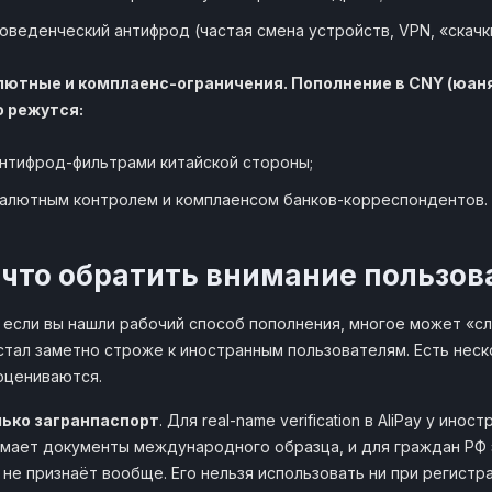
оведенческий антифрод (частая смена устройств, VPN, «скачк
алютные и комплаенс-ограничения. Пополнение в CNY (юаня
о режутся:
нтифрод-фильтрами китайской стороны;
алютным контролем и комплаенсом банков-корреспондентов.
 что обратить внимание пользов
если вы нашли рабочий способ пополнения, многое может «сло
стал заметно строже к иностранным пользователям. Есть неск
оцениваются.
лько загранпаспорт
. Для real-name verification в AliPay у ин
мает документы международного образца, и для граждан РФ 
y не признаёт вообще. Его нельзя использовать ни при регистра