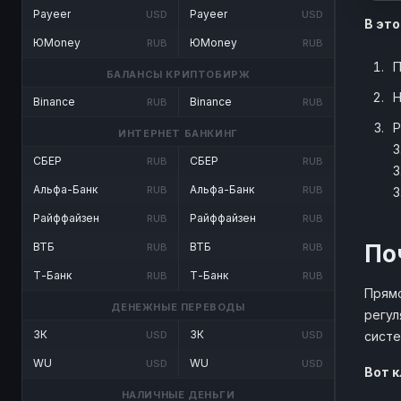
Payeer
Payeer
USD
USD
В это
ЮMoney
ЮMoney
RUB
RUB
П
БАЛАНСЫ КРИПТОБИРЖ
Н
Binance
Binance
RUB
RUB
Р
ИНТЕРНЕТ БАНКИНГ
3
СБЕР
СБЕР
RUB
RUB
3
Альфа-Банк
Альфа-Банк
RUB
RUB
3
Райффайзен
Райффайзен
RUB
RUB
По
ВТБ
ВТБ
RUB
RUB
Т-Банк
Т-Банк
RUB
RUB
Прямо
ДЕНЕЖНЫЕ ПЕРЕВОДЫ
регул
ЗК
ЗК
систе
USD
USD
WU
WU
USD
USD
Вот 
НАЛИЧНЫЕ ДЕНЬГИ