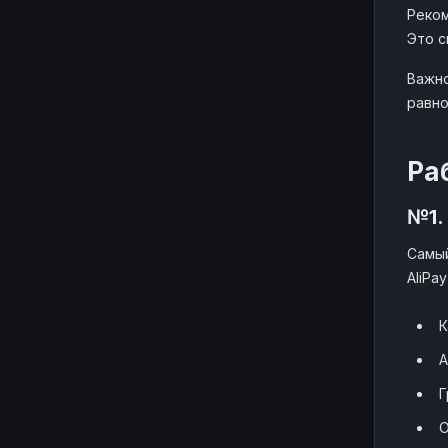
Реко
Это с
Важно
равно
Ра
№1.
Самый
AliPa
К
А
Г
О