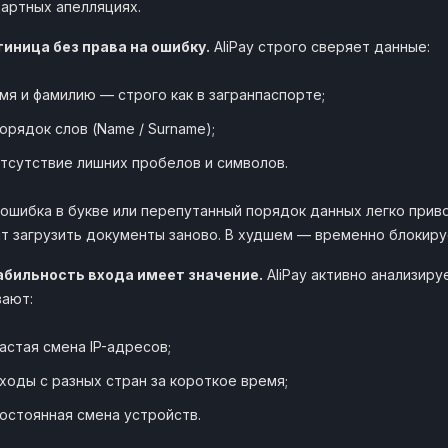
артных апелляциях.
иница без права на ошибку.
AliPay строго сверяет данные:
мя и фамилию — строго как в загранпаспорте;
орядок слов (Name / Surname);
тсутствие лишних пробелов и символов.
ошибка в букве или перепутанный порядок данных легко приво
т загрузить документы заново. В худшем — временно блокируе
абильность входа имеет значение.
AliPay активно анализир
вают:
астая смена IP-адресов;
ходы с разных стран за короткое время;
остоянная смена устройств.