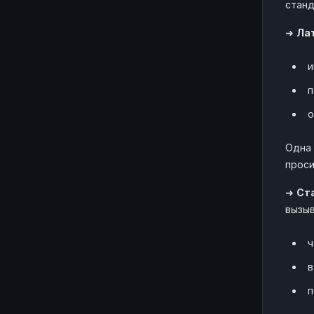
станд
➜
Лат
и
п
о
Одна 
проси
➜
Ст
вызы
ч
в
п