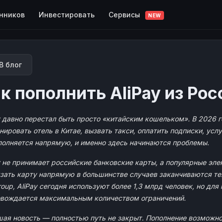
Сервисы
нников
Инвестировать
NEW
В блог
к пополнить AliPay из Рос
y давно перестал быть просто «китайским кошельком». В 2026 го
нировать отель в Китае, вызвать такси, оплатить подписки, услу
полняется напрямую, и именно здесь начинаются проблемы.
y не принимает российские банковские карты, а популярные э
зать карту напрямую в большинстве случаев заканчиваются те
roup, AliPay сегодня используют более 1,3 млрд человек, но дл
вождается максимальным количеством ограничений.
ая новость — полностью путь не закрыт. Пополнение возможно