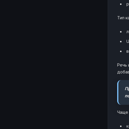
р
Тип к
л
U
в
Речь 
добав
П
п
Чаще 
к