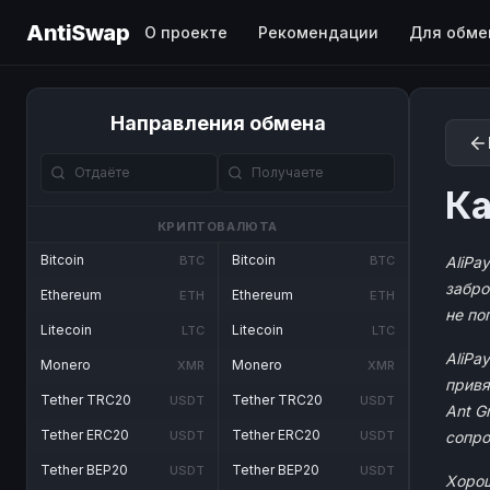
AntiSwap
О проекте
Рекомендации
Для обме
Направления обмена
Ка
КРИПТОВАЛЮТА
Bitcoin
Bitcoin
BTC
BTC
AliPa
забро
Ethereum
Ethereum
ETH
ETH
не по
Litecoin
Litecoin
LTC
LTC
AliPa
Monero
Monero
XMR
XMR
привя
Tether TRC20
Tether TRC20
USDT
USDT
Ant G
Tether ERC20
Tether ERC20
USDT
USDT
сопро
Tether BEP20
Tether BEP20
USDT
USDT
Хорош