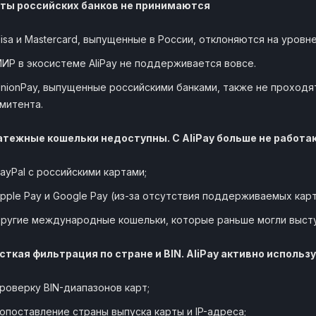
арты российских банков не принимаются
isa и Mastercard, выпущенные в России, отклоняются на уровн
ИР в экосистеме AliPay не поддерживается вовсе.
nionPay, выпущенные российскими банками, также не проходят
митента.
латежные кошельки недоступны. С AliPay больше не работа
ayPal с российскими картами;
pple Pay и Google Pay (из-за отсутствия поддерживаемых карт
ругие международные кошельки, которые раньше могли выст
сткая фильтрация по стране и BIN. AliPay активно использу
роверку BIN-диапазонов карт;
опоставление страны выпуска карты и IP-адреса;