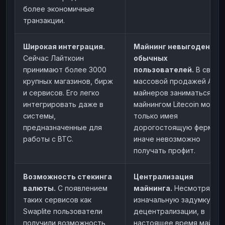
более экономичные
транзакции.
Широкая интеграция.
Майнинг невыгоден дл
Сейчас Лайткоин
обычных
принимают более 3000
пользователей.
В связи 
крупных магазинов, бирж
массовой продажей ASIC
и сервисов. Его легко
майнеров заниматься
интегрировать даже в
майнингом Litecoin можно
системы,
только имея
предназначенные для
дорогостоящую ферму. А
работы с BTC.
иначе невозможно
получать профит.
Возможность стекинга
Централизация
валюты.
С появлением
майнинга.
Несмотря на
таких сервисов как
изначальную задумку
Swaplite пользователи
децентрализации, в
получили возможность
настоящее время майнин