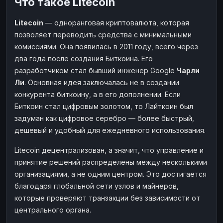
Что такое Litecoin
Наличные
Наличные
USD
USD
Litecoin
— одноранговая криптовалюта, которая
Наличные
Наличные
KZT
KZT
позволяет переводить средства с минимальными
комиссиями. Она появилась в 2011 году, всего через
два года после создания Биткоина. Его
разработчиком стал бывший инженер Google
Чарли
Ли
. Основная идея заключалась не в создании
конкурента биткоину, а в его дополнении. Если
Биткоин стал цифровым золотом, то Лайткоин был
задуман как цифровое серебро — более быстрый,
дешевый и удобный для ежедневного использования.
Litecoin децентрализован, а значит, что управление и
принятие решений распределены между несколькими
организациями, а не одним центром. Это достигается
благодаря глобальной сети узлов и майнеров,
которые проверяют транзакции без зависимости от
центрального органа.