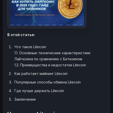
ЮMoney
ЮMoney
RUB
RUB
БАЛАНСЫ КРИПТОБИРЖ
Binance
Binance
RUB
RUB
ИНТЕРНЕТ БАНКИНГ
В этой статье:
СБЕР
СБЕР
RUB
RUB
Альфа-Банк
Альфа-Банк
RUB
RUB
Что такое Litecoin
1.1. Основные технические характеристики
Райффайзен
Райффайзен
RUB
RUB
Лайткоина по сравнению с Биткоином
ВТБ
ВТБ
RUB
RUB
1.2. Преимущества и недостатки Litecoin
Т-Банк
Т-Банк
RUB
RUB
Как работает майнинг Litecoin
ДЕНЕЖНЫЕ ПЕРЕВОДЫ
Популярные способы обмена Litecoin
ЗК
ЗК
USD
USD
Где лучше держать Litecoin
WU
WU
USD
USD
Заключение
НАЛИЧНЫЕ ДЕНЬГИ
Наличные
Наличные
RUB
RUB