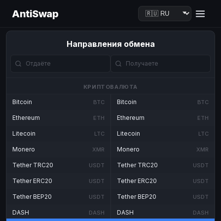
AntiSwap
Направления обмена
КРИПТОВАЛЮТА
Bitcoin
Bitcoin
BTC
BTC
Ethereum
Ethereum
ETH
ETH
Litecoin
Litecoin
LTC
LTC
Monero
Monero
XMR
XMR
Tether TRC20
Tether TRC20
USDT
USDT
Tether ERC20
Tether ERC20
USDT
USDT
Tether BEP20
Tether BEP20
USDT
USDT
DASH
DASH
DASH
DASH