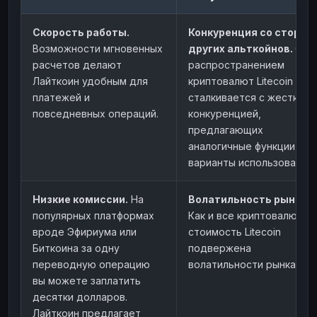
Скорость работы.
Конкуренция со сторон
Возможности мгновенных
других альткойнов.
С
расчетов делают
распространением
Лайткоин удобным для
криптовалют Litecoin
платежей и
сталкивается с жесткой
повседневных операций.
конкуренцией,
предлагающих
аналогичные функции и
варианты использования.
Низкие комиссии.
На
Волатильность рынка.
популярных платформах
Как и все криптовалюты,
вроде Эфириума или
стоимость Litecoin
Биткоина за одну
подвержена
переводную операцию
волатильности рынка.
вы можете заплатить
десятки долларов.
Лайткоин предлагает