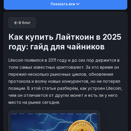
Показать все
Toncoin
Toncoin
TON
TON
Dogecoin
Dogecoin
DOGE
DOGE
В блог
TRX
TRX
TRON
TRON
Bitcoin Cash
Bitcoin Cash
BCH
BCH
Как купить Лайткоин в 2025
BinanceCoin
BinanceCoin
BEP20
BEP20
году: гайд для чайников
Ether Classic
Ether Classic
ETC
ETC
Litecoin появился в 2011 году и до сих пор держится в
Solana
Solana
SOL
SOL
топе самых известных криптовалют. За это время он
Ripple
Ripple
XRP
XRP
пережил несколько рыночных циклов, обновления
ЭЛЕКТРОННЫЕ ДЕНЬГИ
протокола и волну новых конкурентов, но не потерял
позиции. В этой статье разберём, как устроен Litecoin,
Paxum
Paxum
USD
USD
чем он отличается от других монет и есть ли у него
Perfect Money
Perfect Money
USD
USD
место на рынке сегодня.
Payoneer
Payoneer
USD
USD
PayPal
PayPal
USD
USD
Payeer
Payeer
USD
USD