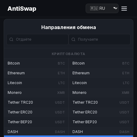
AntiSwap
Направления обмена
КРИПТОВАЛЮТА
Bitcoin
Bitcoin
BTC
BTC
Ethereum
Ethereum
ETH
ETH
Litecoin
Litecoin
LTC
LTC
Monero
Monero
XMR
XMR
Tether TRC20
Tether TRC20
USDT
USDT
Tether ERC20
Tether ERC20
USDT
USDT
Tether BEP20
Tether BEP20
USDT
USDT
DASH
DASH
DASH
DASH