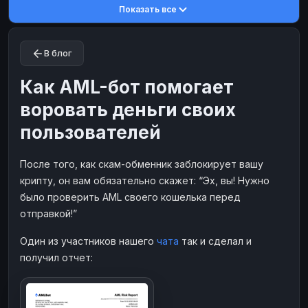
Показать все
Toncoin
Toncoin
TON
TON
Dogecoin
Dogecoin
DOGE
DOGE
В блог
TRX
TRX
TRON
TRON
Bitcoin Cash
Bitcoin Cash
BCH
BCH
Как AML-бот помогает
BinanceCoin
BinanceCoin
BEP20
BEP20
воровать деньги своих
Ether Classic
Ether Classic
ETC
ETC
пользователей
Solana
Solana
SOL
SOL
После того, как скам-обменник заблокирует вашу
Ripple
Ripple
XRP
XRP
крипту, он вам обязательно скажет: “Эх, вы! Нужно
ЭЛЕКТРОННЫЕ ДЕНЬГИ
было проверить AML своего кошелька перед
Paxum
Paxum
USD
USD
отправкой!”
Perfect Money
Perfect Money
USD
USD
Один из участников нашего
чата
так и сделал и
Payoneer
Payoneer
USD
USD
получил отчет:
PayPal
PayPal
USD
USD
Payeer
Payeer
USD
USD