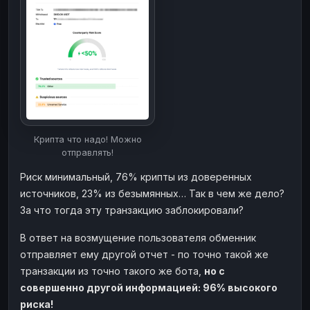
ЮMoney
ЮMoney
RUB
RUB
БАЛАНСЫ КРИПТОБИРЖ
Binance
Binance
RUB
RUB
ИНТЕРНЕТ БАНКИНГ
СБЕР
СБЕР
RUB
RUB
Альфа-Банк
Альфа-Банк
RUB
RUB
Крипта что надо! Можно
Райффайзен
Райффайзен
RUB
RUB
отправлять!
ВТБ
ВТБ
RUB
RUB
Риск минимальный, 76% крипты из доверенных
Т-Банк
Т-Банк
RUB
RUB
источников, 23% из безымянных… Так в чем же дело?
За что тогда эту транзакцию заблокировали?
ДЕНЕЖНЫЕ ПЕРЕВОДЫ
В ответ на возмущение пользователя обменник
ЗК
ЗК
USD
USD
отправляет ему другой отчет - по точно такой же
WU
WU
USD
USD
транзакции из точно такого же бота,
но с
НАЛИЧНЫЕ ДЕНЬГИ
совершенно другой информацией: 96% высокого
риска!
Наличные
Наличные
RUB
RUB