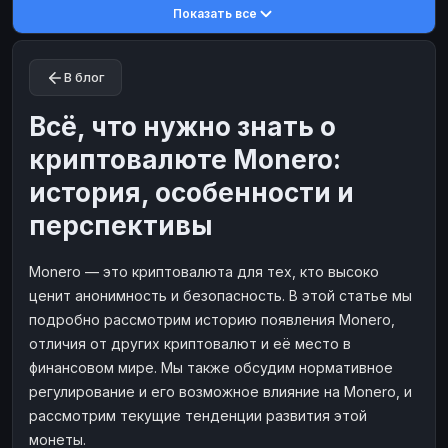
Показать все
Toncoin
Toncoin
TON
TON
Dogecoin
Dogecoin
DOGE
DOGE
В блог
TRX
TRX
TRON
TRON
Bitcoin Cash
Bitcoin Cash
BCH
BCH
Всё, что нужно знать о
BinanceCoin
BinanceCoin
BEP20
BEP20
криптовалюте Monero:
Ether Classic
Ether Classic
ETC
ETC
история, особенности и
Solana
Solana
SOL
SOL
перспективы
Ripple
Ripple
XRP
XRP
Monero — это криптовалюта для тех, кто высоко
ЭЛЕКТРОННЫЕ ДЕНЬГИ
ценит анонимность и безопасность. В этой статье мы
Paxum
Paxum
USD
USD
подробно рассмотрим историю появления Monero,
Perfect Money
Perfect Money
USD
USD
отличия от других криптовалют и её место в
финансовом мире. Мы также обсудим нормативное
Payoneer
Payoneer
USD
USD
регулирование и его возможное влияние на Monero, и
PayPal
PayPal
USD
USD
рассмотрим текущие тенденции развития этой
Payeer
Payeer
USD
USD
монеты.