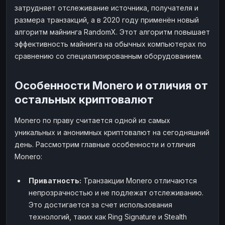
затрудняет отслеживание источника, получателя и
Наличные
Наличные
USD
USD
размера транзакций, а в 2020 году применён новый
Наличные
Наличные
KZT
KZT
алгоритм майнинга RandomX. Этот алгоритм повышает
эффективность майнинга на обычных компьютерах по
сравнению со специализированным оборудованием.
Особенности Monero и отличия от
остальных криптовалют
Monero по праву считается одной из самых
уникальных и анонимных криптовалют на сегодняшний
день. Рассмотрим главные особенности и отличия
Monero:
Приватность:
Транзакции Monero отличаются
непрозрачностью и не подлежат отслеживанию.
Это достигается за счет использования
технологий, таких как Ring Signature и Stealth