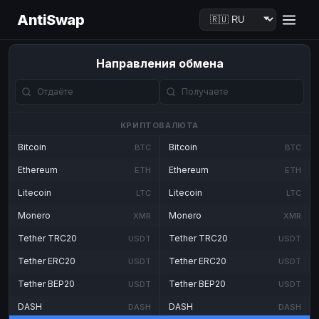
AntiSwap
Направления обмена
КРИПТОВАЛЮТА
Bitcoin
Bitcoin
BTC
BTC
Ethereum
Ethereum
ETH
ETH
Litecoin
Litecoin
LTC
LTC
Monero
Monero
XMR
XMR
Tether TRC20
Tether TRC20
USDT
USDT
Tether ERC20
Tether ERC20
USDT
USDT
Tether BEP20
Tether BEP20
USDT
USDT
DASH
DASH
DASH
DASH