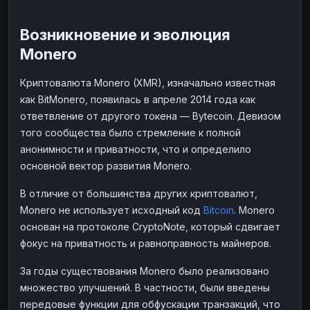
ЮMoney
ЮMoney
RUB
RUB
Возникновение и эволюция
БАЛАНСЫ КРИПТОБИРЖ
Monero
Binance
Binance
RUB
RUB
Криптовалюта Monero (XMR), изначально известная
ИНТЕРНЕТ БАНКИНГ
как BitMonero, появилась в апреле 2014 года как
СБЕР
СБЕР
RUB
RUB
ответвление от другого токена — Bytecoin. Девизом
Альфа-Банк
Альфа-Банк
RUB
RUB
того сообщества было стремление к полной
Райффайзен
Райффайзен
RUB
RUB
анонимности и приватности, что и определило
основной вектор развития Monero.
ВТБ
ВТБ
RUB
RUB
Т-Банк
Т-Банк
RUB
RUB
В отличие от большинства других криптовалют,
Monero не использует исходный код
Bitcoin
. Monero
ДЕНЕЖНЫЕ ПЕРЕВОДЫ
основан на протоколе CryptoNote, который сдвигает
ЗК
ЗК
USD
USD
фокус на приватность и равноправность майнеров.
WU
WU
USD
USD
За годы существования Monero было реализовано
НАЛИЧНЫЕ ДЕНЬГИ
множество улучшений. В частности, были введены
передовые функции для обфускации транзакций, что
Наличные
Наличные
RUB
RUB