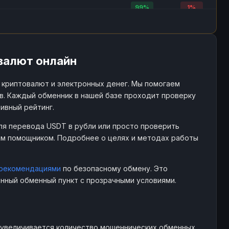
99%
1%
.moneycame.com
99%
1%
94%
6%
92%
8%
tuart.exchange
100%
0%
97%
3%
90%
10%
валют онлайн
emonchik.cash
100%
0%
100%
0%
88%
12%
 криптовалют и электронных денег. Мы помогаем
wap-po.com
100%
0%
100%
0%
в. Каждый обменник в нашей базе проходит проверку
ивный рейтинг.
88%
12%
arlos-exchange.com
100%
0%
74%
26%
для перевода USDT в рубли или просто проверить
97%
3%
ым помощником. Подробнее о целях и методах работы
est.tochkaobmena.pro
90%
10%
98%
2%
85%
15%
uperchange.is
90%
10%
рекомендациями
по безопасному обмену. Это
96%
4%
нный обменный пункт с прозрачными условиями.
93%
7%
oubleswap.pro
99%
1%
99%
1%
96%
4%
ww.go-go.exchange
97%
3%
93%
7%
м увеличивается количество мошеннических обменных