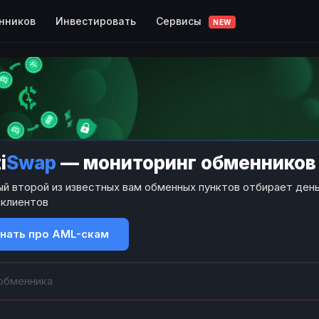
Сервисы
нников
Инвестировать
NEW
i
Swap
— мониторинг обменников
й второй из известных вам обменных пунктов отбирает день
 клиентов
знать про AML-скам