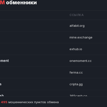
АМ
обменники
ССЫЛКА
alfabit.org
mine.exchange
exhub.io
ment
onemoment.cc
а
ferma.cc
а
cripta.gg
sh
365cash.co
о
495
мошеннических пунктов обмена