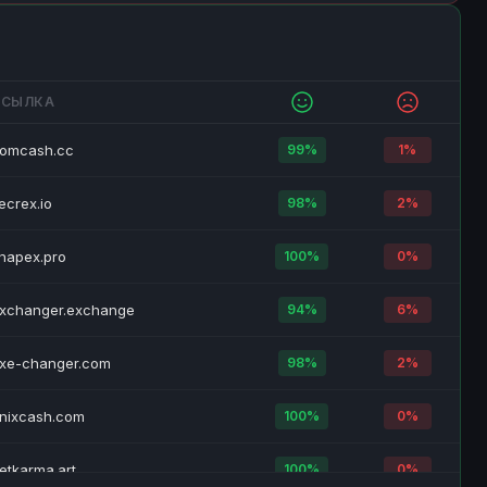
97%
3%
95%
5%
ССЫЛКА
95%
5%
omcash.cc
99%
1%
91%
9%
ecrex.io
98%
2%
97%
3%
napex.pro
100%
0%
99%
1%
xchanger.exchange
94%
6%
90%
10%
xe-changer.com
98%
2%
95%
5%
nixcash.com
100%
0%
96%
4%
etkarma.art
100%
0%
96%
4%