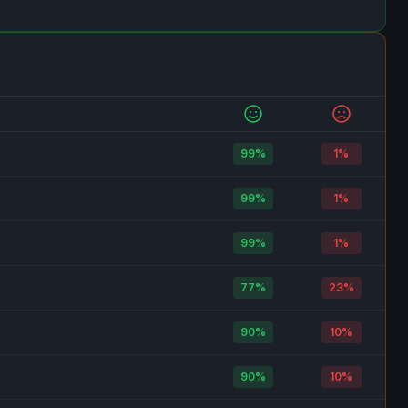
asyswap.me
98%
2%
91%
9%
ointok.net
97%
3%
96%
4%
oboex.cc
96%
4%
95%
5%
99%
1%
bmenu.com
100%
0%
95%
5%
99%
1%
arbados-exchange.com
100%
0%
96%
4%
99%
1%
loom.exchange
45%
55%
96%
4%
77%
23%
mrexch.com
100%
0%
91%
9%
90%
10%
astify.exchange
99%
1%
96%
4%
90%
10%
changer.cc
96%
4%
97%
3%