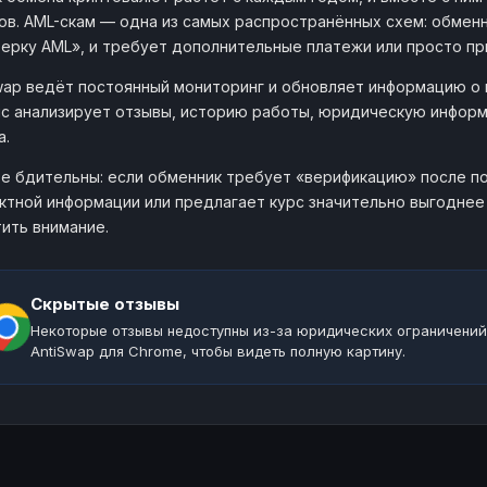
h
all.cash
ра
ов. AML-скам — одна из самых распространённых схем: обменн
e
ne
newline.online
ерку AML», и требует дополнительные платежи или просто пр
t
eurobit.cc
k
s
ит
wap ведёт постоянный мониторинг и обновляет информацию о
kupibit.me
с анализирует отзывы, историю работы, юридическую инфор
ngeYourMoney
exchangeyourmoney.
т
o
а.
rChange
master-change.io
ngeX
exchangex.biz
е бдительны: если обменник требует «верификацию» после по
alMoney
c
Pay
coco-pay.com
ктной информации или предлагает курс значительно выгоднее
bixter.org
ить внимание.
ay
f
Bank
24paybank.net
l
pto
c
-Exchange
keine-exchange.com
Скрытые отзывы
oney
xbit.money
Некоторые отзывы недоступны из-за юридических ограничений
r
b
t
AntiSwap для Chrome, чтобы видеть полную картину.
grambit.biz
hanger
a
hange
nicechange.net
xchange
fairexchange.ru
Ex
m
oBox
cryptobox.pro