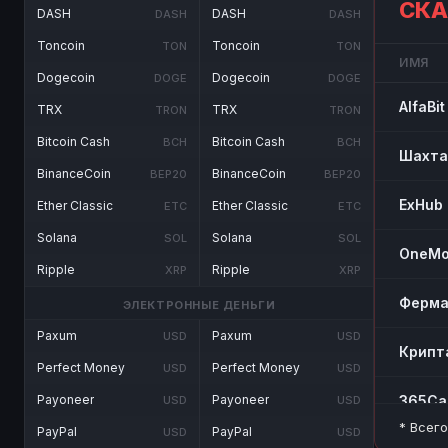
СК
DASH
DASH
DASH
DASH
Toncoin
Toncoin
TON
TON
ИМЯ
Dogecoin
Dogecoin
DOGE
DOGE
AlfaBit
TRX
TRX
TRON
TRON
Bitcoin Cash
Bitcoin Cash
BCH
BCH
Шахта
BinanceCoin
BinanceCoin
BEP20
BEP20
ExHub
Ether Classic
Ether Classic
ETC
ETC
Solana
Solana
SOL
SOL
OneMo
Ripple
Ripple
XRP
XRP
Ферм
ЭЛЕКТРОННЫЕ ДЕНЬГИ
Paxum
Paxum
USD
USD
Крипт
Perfect Money
Perfect Money
USD
USD
365Ca
Payoneer
Payoneer
USD
USD
* Всег
PayPal
PayPal
USD
USD