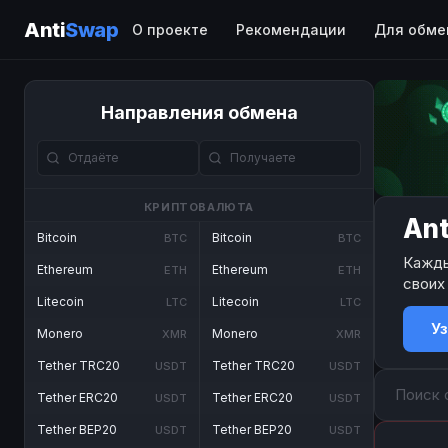
Anti
Swap
О проекте
Рекомендации
Для обме
Направления обмена
КРИПТОВАЛЮТА
Ant
Bitcoin
Bitcoin
BTC
BTC
Кажды
Ethereum
Ethereum
ETH
ETH
своих
Litecoin
Litecoin
LTC
LTC
У
Monero
Monero
XMR
XMR
Tether TRC20
Tether TRC20
USDT
USDT
Tether ERC20
Tether ERC20
USDT
USDT
Tether BEP20
Tether BEP20
USDT
USDT