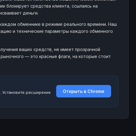
91%
9%
ик блокирует средства клиента, ссылаясь на
lvira.exchange
100%
0%
96%
4%
исваивает деньги.
95%
5%
unduk.su
92%
8%
 каждом обменнике в режиме реального времени. Наш
96%
4%
мацию и технические параметры каждого обменного
com
87%
13%
borot.net
99%
1%
97%
3%
89%
11%
лучения ваших средств, не имеет прозрачной
rystalmoney.org
96%
4%
90%
10%
 рыночного — это красные флаги, на которые стоит
95%
5%
ehupay.com
96%
4%
92%
8%
88%
12%
itykripto.com
100%
0%
98%
2%
Открыть в Chrome
94%
6%
. Установите расширение
akster.org
98%
2%
98%
2%
96%
4%
veex.co
71%
29%
95%
5%
91%
9%
ason-ex.com
95%
5%
97%
3%