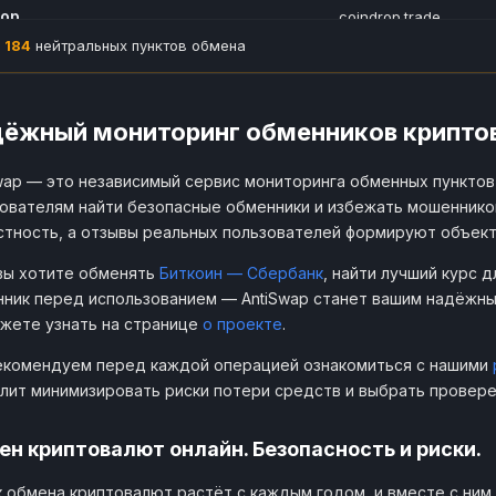
rop
coindrop.trade
yCame
s
Obmen
best-obmen.com
о
184
нейтральных пунктов обмена
t
payget.pro
 Exchange
s
Change
papa-change.com
ket
ёжный мониторинг обменников крипто
чик
l
bmen
ukr-obmen.com
bmen
goldobmen.com
wap — это независимый сервис мониторинга обменных пунктов
o
s
catbit.io
ователям найти безопасные обменники и избежать мошеннико
стность, а отзывы реальных пользователей формируют объект
ansfers
s-Exchange
c
en
d-obmen.cc
вы хотите обменять
Биткоин — Сбербанк
, найти лучший курс 
bitality.cc
ник перед использованием — AntiSwap станет вашим надёжн
Обмена
b
eProject
changeproject.bz
жете узнать на странице
о проекте
.
en
e-obmen.net
Change
s
екомендуем перед каждой операцией ознакомиться с нашими
oCash
prostocash.com
лит минимизировать риски потери средств и выбрать провере
oin
swapcoin.cc
eSwap
d
ко
obmenko.org
н криптовалют онлайн. Безопасность и риски.
-Obmen
rapid-obmen.com
w
Change
quickchange.cc
 обмена криптовалют растёт с каждым годом, и вместе с ни